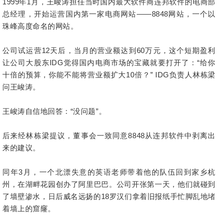
1999年1月，王峻涛担任当时国内最大软件商连邦软件的电商部
总经理，开始运营国内第一家电商网站——8848网站，一个以
珠峰高度命名的网站。
公司试运营12天后，当月的营业额达到60万元，这个短期盈利
让公司大股东IDG觉得国内电商市场的宝藏就要打开了：“给你
十倍的预算，你能不能将营业额扩大10倍？” IDG负责人林栋梁
问王峻涛。
王峻涛自信地回答：“没问题”。
后来经林栋梁提议，董事会一致同意8848从连邦软件中剥离出
来的建议。
同年3月，一个北漂失意的英语老师带着他的队伍回到家乡杭
州，在湖畔花园创办了阿里巴巴。公司开张第一天，他们就碰到
了墙壁渗水，日后威名远扬的18罗汉们拿着旧报纸手忙脚乱地堵
着墙上的窟窿。