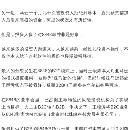
另一边，马云一个月几十次被投资人拒绝到麻木，直到蔡崇信加
入后引来高盛的资金，阿里的状况才有所好转。
但是，投资人多了对8848却并非是好事：
越来越多的投资人跑进来，人越来越杂，经过几轮资本操作，不
仅他本人就连连邦软件的股份也慢慢被稀释掉。
最大的分裂发生在8848的B2C模式上，当时王峻涛本人对亚马逊
的模式极度推崇，被称为“亚马逊的信徒”。但那时候亚马逊还处
于巨亏状态不被看好，反而B2B电子商务在华尔街炙手可热。
在8848的董事会里，已占据主导地位的风险投资机构为了实现
上市目标，力主由B2C转向B2B。争执之下，王峻涛将B2C业务
从8848剥离为MY8848（北京时代珠峰科技发展有限公司）。
但最后做了B2B的8848仍功亏一篑，未能在资本市场大门关闭前