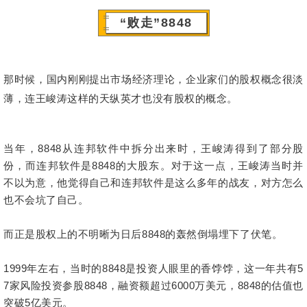
“败走”8848
那时候，国内刚刚提出市场经济理论，企业家们的股权概念很淡
薄，连王峻涛这样的天纵英才也没有股权的概念。
当年，8848从连邦软件中拆分出来时，
王峻
涛
得到了部分股
份，而连邦软件是8848的大股东。对于这一点，
王峻
涛
当时并
不以为意，他觉得自己和连邦软件是这么多年的战友，对方怎么
也不会坑了自己。
而正是股权上的不明晰为日后8848的轰然倒塌埋下了伏笔。
1999年左右，当时的8848是投资人眼里的香饽饽，这一年共有5
7家风险投资参股8848，融资额超过6000万美元，8848的估值也
突破5亿美元。