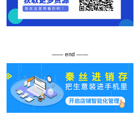
—— end ——