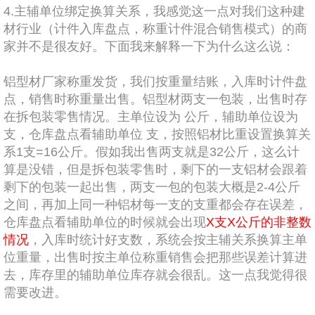
4.
主辅单位绑定换算关系，我感觉这一点对我们这种建
材行业（计件入库盘点，称重计件混合销售模式）的商
家并不是很友好。下面我来解释一下为什么这么说：
铝型材厂家称重发货，我们按重量结账，入库时计件盘
点，销售时称重量出售。铝型材两支一包装，出售时存
在拆包装零售情况。主单位设为 公斤，辅助单位设为
支，仓库盘点看辅助单位 支，按照铝材比重设置换算关
系
1
支
=16
公斤。假如我出售两支就是
32
公斤，这么计
算是没错，但是拆包装零售时，剩下的一支铝材会跟着
剩下的包装一起出售，两支一包的包装大概是
2-4
公斤
之间，再加上同一种铝材每一支的支重都会存在误差，
仓库盘点看辅助单位的时候就会出现
X
支
X
公斤的非整数
情况
，入库时统计好支数，系统会按主辅关系换算主单
位重量，出售时按主单位称重销售会把那些误差计算进
去，库存里的辅助单位库存就会很乱。这一点我觉得很
需要改进。