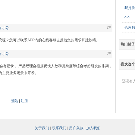
我是
0,0
2#
仓库
-小Q
议呢？您可以联系APP内的在线客服去反馈您的需求和建议哦。
热门帖子
3#
-小Q
喜欢这个
都会有记录， 产品经理会根据反馈人数和复杂度等综合考虑研发的排期，
为主要业务场景来开发。
还没有
登陆
|
注册
关于我们
|
联系我们
|
用户条款
|
加入我们