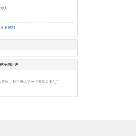
香港人
数量不限制
帖子的用户
人喜欢，赶快来做第一个喜欢者吧^_^