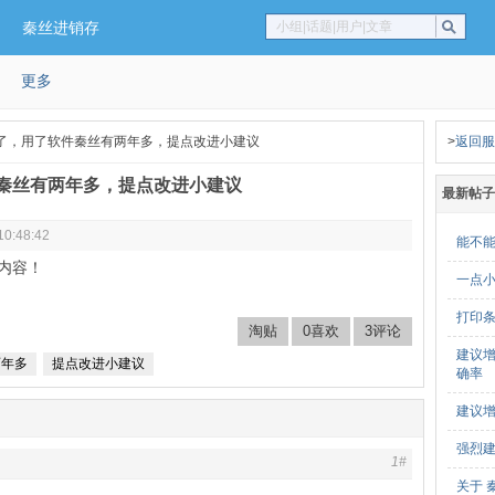
秦丝进销存
小组|话题|用户|文章
更多
了，用了软件秦丝有两年多，提点改进小建议
>
返回服
秦丝有两年多，提点改进小建议
最新帖子
10:48:42
能不
内容！
一点
打印
淘贴
0喜欢
3评论
建议
两年多
提点改进小建议
确率
建议
强烈
1#
关于 