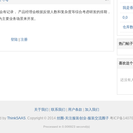
我是
都会有记录， 产品经理会根据反馈人数和复杂度等综合考虑研发的排期，
0,0
为主要业务场景来开发。
仓库
登陆
|
注册
热门帖子
喜欢这个
还没有
关于我们
|
联系我们
|
用户条款
|
加入我们
d by
ThinkSAAS
. Copyright © 2014
丝圈-关注服装创业-服装交流圈子
粤ICP备14070
Processed in 0.006923 second(s)