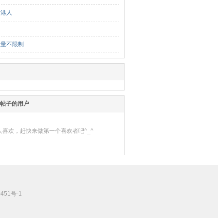
香港人
数量不限制
帖子的用户
人喜欢，赶快来做第一个喜欢者吧^_^
451号-1