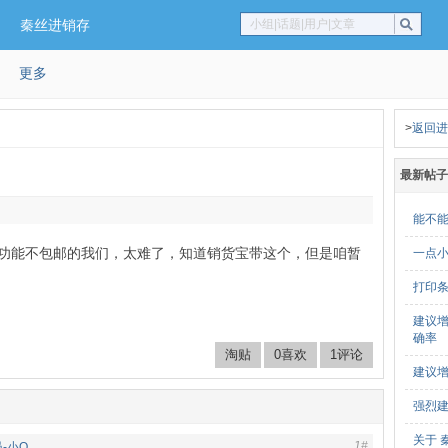
秦丝进销存
小组|话题|用户|文章
更多
>
返回进
最新帖子
能不
功能不包邮的我们，太难了，知道销货宝带这个，但是咱暂
一点
打印
建议
确率
淘贴
0喜欢
1评论
建议
强烈
关于 
1#
-小Q