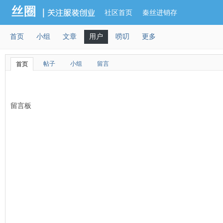
社区首页
秦丝进销存
首页
小组
文章
用户
唠叨
更多
帖子
小组
留言
首页
留言板