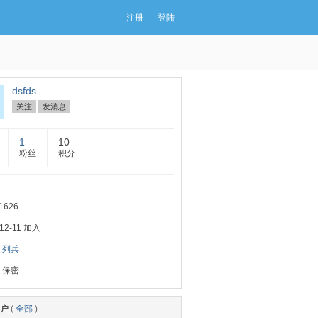
注册
登陆
dsfds
关注
发消息
1
10
粉丝
积分
1626
-12-11 加入
：
列兵
：保密
户
(
全部
)