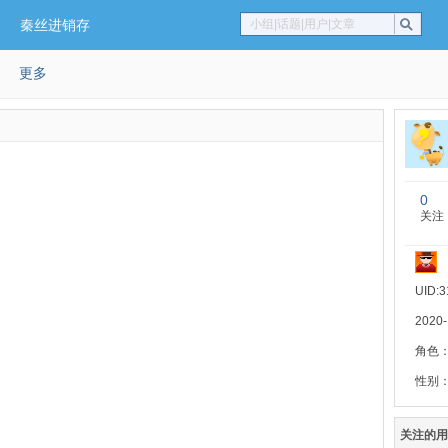
秦丝进销存
小组|话题|用户|文章
更多
0
关注
UID:3
2020
角色
性别
关注的用