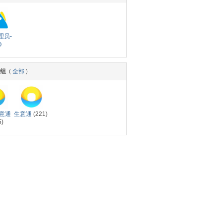
理员-
Q
小组
(
全部
)
意通
生意通
(221)
5)