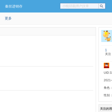
秦丝进销存
小组|话题|用户|文章
更多
1
关注
UID:3
2021
角色
性别
关注的用