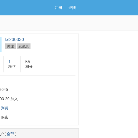
注册
登陆
lxl230330.
关注
发消息
1
55
粉丝
积分
2045
-03-20 加入
：
列兵
：保密
户
(
全部
)