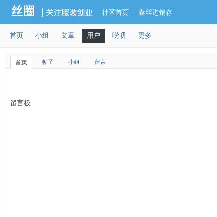
社区首页
秦丝进销存
首页
小组
文章
用户
唠叨
更多
帖子
小组
留言
首页
留言板