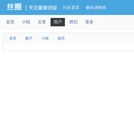
社区首页
秦丝进销存
首页
小组
文章
用户
唠叨
更多
首页
帖子
小组
留言