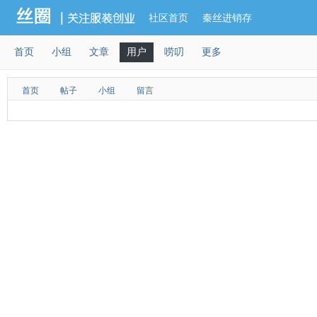
社区首页
秦丝进销存
首页
小组
文章
用户
唠叨
更多
首页
帖子
小组
留言