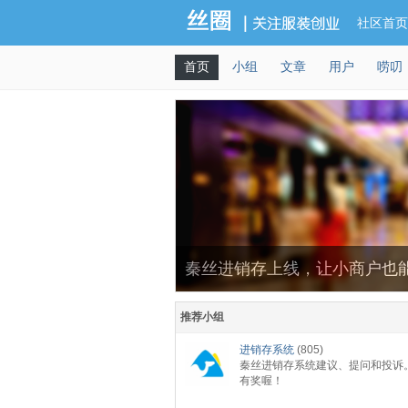
社区首页
首页
小组
文章
用户
唠叨
秦丝进销存上线，让小商户也
推荐小组
进销存系统
(805)
秦丝进销存系统建议、提问和投诉
有奖喔！