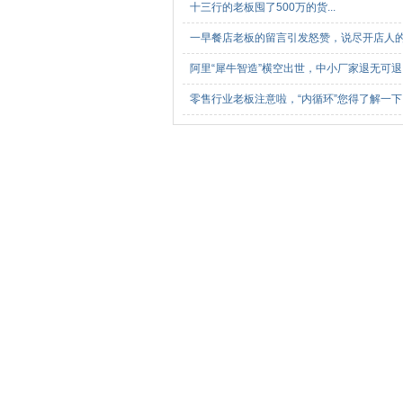
十三行的老板囤了500万的货...
一早餐店老板的留言引发怒赞，说尽开店人
阿里“犀牛智造”横空出世，中小厂家退无可退
零售行业老板注意啦，“内循环”您得了解一下