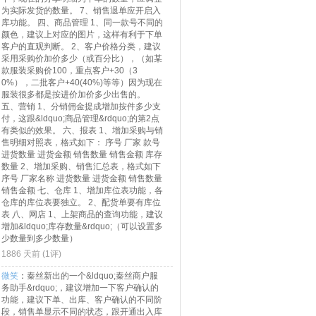
为实际发货的数量。 7、销售退单应开启入
库功能。 四、商品管理 1、同一款号不同的
颜色，建议上对应的图片，这样有利于下单
客户的直观判断。 2、客户价格分类，建议
采用采购价加价多少（或百分比），（如某
款服装采购价100，重点客户+30（3
0%），二批客户+40(40%)等等）因为现在
服装很多都是按进价加价多少出售的。
五、营销 1、分销佣金提成增加按件多少支
付，这跟&ldquo;商品管理&rdquo;的第2点
有类似的效果。 六、报表 1、增加采购与销
售明细对照表，格式如下： 序号 厂家 款号
进货数量 进货金额 销售数量 销售金额 库存
数量 2、增加采购、销售汇总表，格式如下
序号 厂家名称 进货数量 进货金额 销售数量
销售金额 七、仓库 1、增加库位表功能，各
仓库的库位表要独立。 2、配货单要有库位
表 八、网店 1、上架商品的查询功能，建议
增加&ldquo;库存数量&rdquo;（可以设置多
少数量到多少数量）
1886 天前 (
1评
)
微笑
：
秦丝新出的一个&ldquo;秦丝商户服
务助手&rdquo;，建议增加一下客户确认的
功能，建议下单、出库、客户确认的不同阶
段，销售单显示不同的状态，跟开通出入库