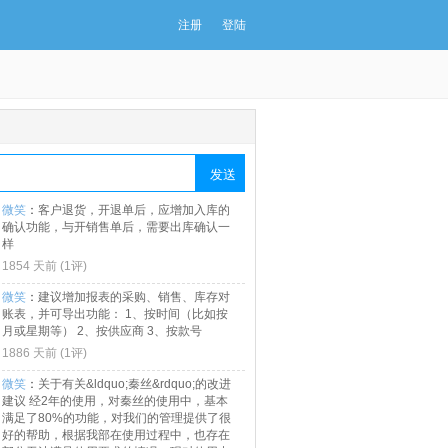
注册
登陆
微笑
：
客户退货，开退单后，应增加入库的
确认功能，与开销售单后，需要出库确认一
样
1854 天前 (
1评
)
微笑
：
建议增加报表的采购、销售、库存对
账表，并可导出功能： 1、按时间（比如按
月或星期等） 2、按供应商 3、按款号
1886 天前 (
1评
)
微笑
：
关于有关&ldquo;秦丝&rdquo;的改进
建议 经2年的使用，对秦丝的使用中，基本
满足了80%的功能，对我们的管理提供了很
好的帮助，根据我部在使用过程中，也存在