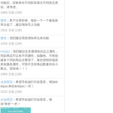
功能后，采购单在不同阶段显示不同状态类
似，请考虑。
1886 天前 (
1评
)
微笑
：
客户分类价格，每款一个一个修改效
率太低了，建议增加导入功能
1931 天前 (
1评
)
微笑
：
强烈建议系统增加库位表功能
1936 天前 (
1评
)
mzzjzz
：
强烈建议生意通增加自定义属性，
同款商品可以有不同属性，如颜色。不然创
建多个同款商品太繁琐了。秦丝进销存端虽
然有颜色属性，可惜不支持商品数量存在小
数点。望采纳！！！
1983 天前 (
1评
)
永昌商贸
：
希望手机端打印设置里，增加&l
dquo;单价&rdquo;一栏！
2022 天前 (
2评
)
永昌商贸
：
希望手机端打印设置里，增
加“单价”一栏！