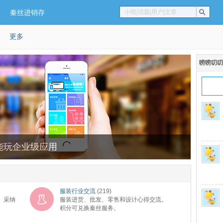
秦丝进销存
小组|话题|用户|文章
更多
唠唠叨叨
能玩企业级应用
服装行业交流
(219)
。采纳
服装进货、批发、零售和设计心得交流。
积分可兑换秦丝服务。