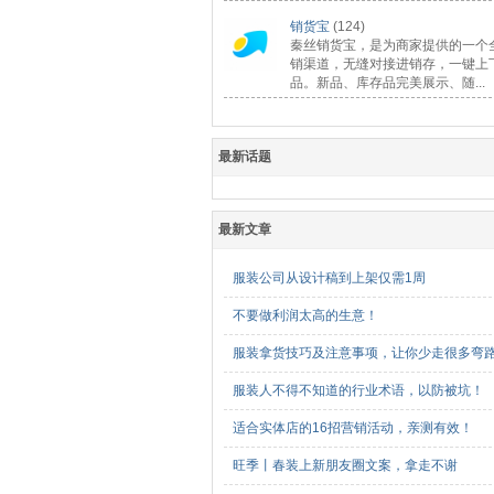
销货宝
(124)
秦丝销货宝，是为商家提供的一个
销渠道，无缝对接进销存，一键上
品。新品、库存品完美展示、随...
最新话题
最新文章
服装公司从设计稿到上架仅需1周
不要做利润太高的生意！
服装拿货技巧及注意事项，让你少走很多弯
服装人不得不知道的行业术语，以防被坑！
适合实体店的16招营销活动，亲测有效！
旺季丨春装上新朋友圈文案，拿走不谢