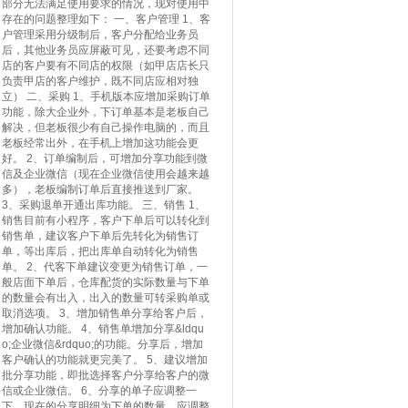
部分无法满足使用要求的情况，现对使用中
存在的问题整理如下： 一、客户管理 1、客
户管理采用分级制后，客户分配给业务员
后，其他业务员应屏蔽可见，还要考虑不同
店的客户要有不同店的权限（如甲店店长只
负责甲店的客户维护，既不同店应相对独
立） 二、采购 1、手机版本应增加采购订单
功能，除大企业外，下订单基本是老板自己
解决，但老板很少有自己操作电脑的，而且
老板经常出外，在手机上增加这功能会更
好。 2、订单编制后，可增加分享功能到微
信及企业微信（现在企业微信使用会越来越
多），老板编制订单后直接推送到厂家。
3、采购退单开通出库功能。 三、销售 1、
销售目前有小程序，客户下单后可以转化到
销售单，建议客户下单后先转化为销售订
单，等出库后，把出库单自动转化为销售
单。 2、代客下单建议变更为销售订单，一
般店面下单后，仓库配货的实际数量与下单
的数量会有出入，出入的数量可转采购单或
取消选项。 3、增加销售单分享给客户后，
增加确认功能。 4、销售单增加分享&ldqu
o;企业微信&rdquo;的功能。分享后，增加
客户确认的功能就更完美了。 5、建议增加
批分享功能，即批选择客户分享给客户的微
信或企业微信。 6、分享的单子应调整一
下，现在的分享明细为下单的数量，应调整