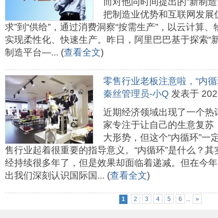
而对他同时间提出的“新制造
把制造业优势和互联网发展
求”到“供给”，通过消费洞察“按需生产”，以云计算
实现柔性化、快速生产。昨日，阿里巴巴基于探索“
制造平台—... (
查看全文
)
零售行业老板注意啦，“内循
秦丝管理员-小Q
发表于 2020-
近期经济领域出现了一个热词
家专注于让自己的生意复苏
大形势，但这个“内循环”一
售行业起着很重要的指导意义。“内循环”是什么？
经持续很多年了，但是效果却面临着递减。但在今年
出我们深刻认识国际国... (
查看全文
)
1
2
3
4
5
6
...
»