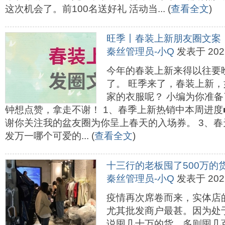
这次机会了。前100名送好礼 活动当... (
查看全文
)
旺季丨春装上新朋友圈文案
秦丝管理员-小Q
发表于 2022-
今年的春装上新来得以往要
了。 旺季来了，春装上新
家的衣服呢？ 小编为你准
钟想点赞，拿走不谢！ 1、春季上新热销中本周进度■■■■
谢你关注我的盆友圈为你呈上春天的入场券。 3、
发万一哪个可爱的... (
查看全文
)
十三行的老板囤了500万的货.
秦丝管理员-小Q
发表于 2022-
疫情再次席卷而来，实体店
尤其批发商户最甚。因为处
说囤几十万的货，多则囤几