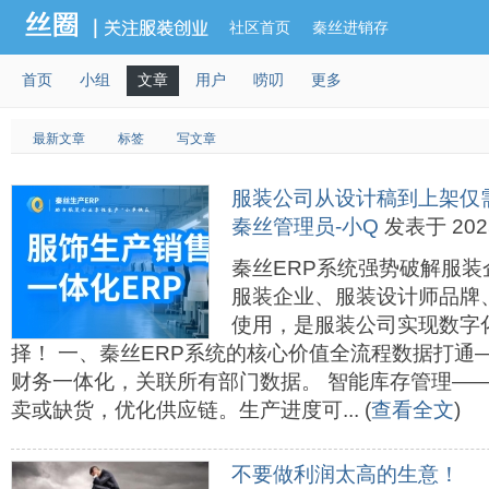
社区首页
秦丝进销存
首页
小组
文章
用户
唠叨
更多
最新文章
标签
写文章
服装公司从设计稿到上架仅
秦丝管理员-小Q
发表于 2025-
秦丝ERP系统强势破解服
服装企业、服装设计师品牌
使用，是服装公司实现数字
择！ 一、秦丝ERP系统的核心价值全流程数据打通
财务一体化，关联所有部门数据。 智能库存管理—
卖或缺货，优化供应链。生产进度可... (
查看全文
)
不要做利润太高的生意！