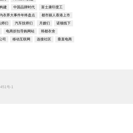
构建
中国品牌时代
富士康印度工
内衣界大事件年终盘点
都市丽人香港上市
点师们
汽车技师们
月嫂们
诺顿线下
电商折扣导购网站
韩都衣舍
公司
移动互联网
连接社区
垂直电商
451号-1