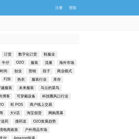
注册
登陆
订货
数字化订货
鞋服业
O2O
牛仔
服装
流量
海外市场
时尚
创业
营销
段子
商业模式
F2B
热衣
服装行业
库存
穿越服装
未来服装
马云的菜鸟
尚博客
可穿戴设备
科技圈风口行业
2O
旺 POS
商户线上交易
商
大V店
淘宝假货
网购黑幕
方送药
搜药送
O2O发展趋势
境电商政策
户外用品市场
支付
Amazon快递