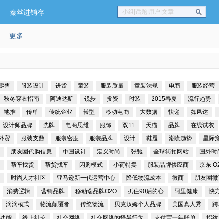
秦丝进销存
小组|话题|用户|文章
更多
零售
服装设计
进货
童装
服装质量
童装法规
电商
服装经营
秋冬穿衣指南
阿迪达斯
锐步
投资
时装
2015春夏
流行趋势
地推
传单
传统企业
转型
移动电商
大数据
快递
如风达
设计师品牌
洗牌
电商思维
服饰
双11
天猫
品牌
在线试衣
外贸
服装支数
服装密度
服装品牌
设计
鞋履
潮流趋势
星际
朋友圈代购信息
中国设计
定义时尚
张驰
全球街拍网站
国外时
帮车找货
帮货找车
闪购模式
小荷特卖
服装品牌供应商
京东 O
时尚人才社区
亚马逊新一代运营中心
降低物流成本
微商
朋友圈微
消费逻辑
营销品牌
移动端品牌O2O
抓住90后的心
阿里健康
快
滴滴模式
物流颠覆者
传统物流
贝克汉姆个人品牌
美国真人秀
跨
功能
线上社交
社交网络
社交网络的怪异行为
支付宝十年账单
指纹