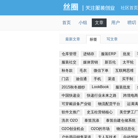
社区首页
首页
小组
文章
用户
唠叨
最新文章
写文章
标签
仓库管理
进销存
服装ERP
批发
服装社交
媒体营销
新百伦
太平轮
秋冬款
毛衣
微信下单
互联网思维
门店
迪信通
手机
渠道
买手制
LookBook
2015秋冬婚纱
服装批发
中国快递业
快递行业未来之路
跨境电商
可穿戴设备产业链
物流配货平台
运满满
软件文推广
史玉柱营销核心
美空梦工厂
洗衣 O2O
泰笛洗涤
泰笛自建仓储系统
O2O创业机会
O2O的市场
物流信息化
户外用品销售渠道
无人车技术
自动驾驶