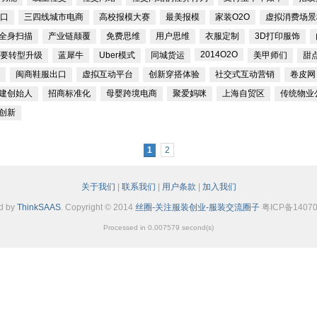
口
三四线城市电商
高校报模大赛
最美报模
家装O2O
虚拟消费场景
全身扫描
产业链颠覆
免费思维
用户思维
衣服定制
3D打印服饰
2014O2O
要转型升级
蓝犀牛
Uber模式
同城货运
美甲师们
甜
闽商鞋服出口
虚拟互动平台
创新穿搭体验
社交式互动营销
卷皮网
建创始人
招商标准化
母婴跨境电商
聚爱妈咪
上海自贸区
传统物业
创新
1
2
关于我们
|
联系我们
|
用户条款
|
加入我们
d by
ThinkSAAS
. Copyright © 2014
丝圈-关注服装创业-服装交流圈子
粤ICP备14070
Processed in 0.007579 second(s)