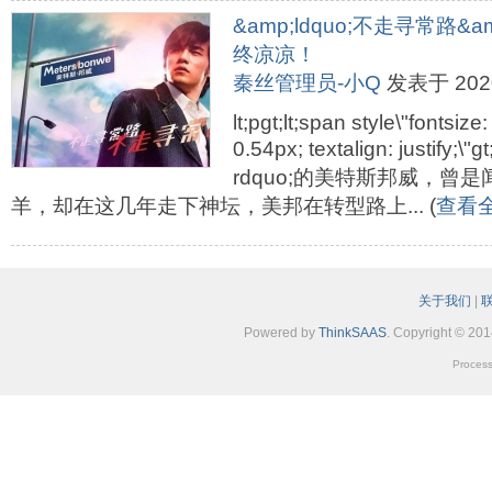
&amp;ldquo;不走寻常路&a
终凉凉！
秦丝管理员-小Q
发表于 2020-
lt;pgt;lt;span style\"fontsize
0.54px; textalign: justify
rdquo;的美特斯邦威，曾
羊，却在这几年走下神坛，美邦在转型路上... (
查看
关于我们
|
Powered by
ThinkSAAS
. Copyright © 20
Process