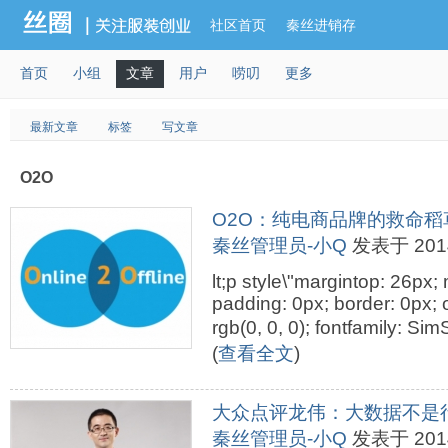
社区首页
秦丝进销存
首页
小组
文章
用户
唠叨
更多
最新文章
标签
写文章
O2O
O2O：纯电商品牌的救命稻
秦丝管理员-小Q
发表于 2014-
lt;p style\"margintop: 26px
padding: 0px; border: 0px; o
rgb(0, 0, 0); fontfamily: Si
(
查看全文
)
大众点评龙伟：大数据不是
秦丝管理员-小Q
发表于 2014-