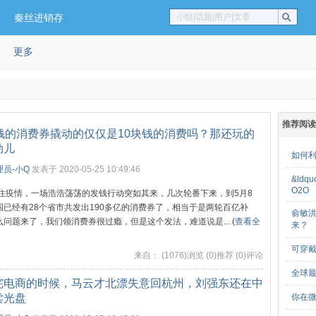
秦丝进销存
小组|话题|用户|文章
更多
推荐阅读
块钱的消费券撬动的仅仅是10块钱的消费吗？那还玩的
劲儿
如何利
员-小Q
发表于 2020-05-25 10:49:46
&ld
O2O
住疫情，一场浩浩荡荡的发钱行动突如其来，几次轮番下来，到5月8
国已经有28个省市共发出190多亿的消费券了，相当于是两轮百亿补
俞敏洪
问题来了，我们领消费券很过瘾，但是这个发法，难道说是... (
查看全
来？
可穿戴
来自：
(1076)浏览 (0)推荐 (0)评论
全球最
咤电商的时候，马云才北漂失意回杭州，刘强东还在中
卖光盘
你在微