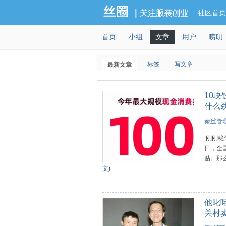
社区首页
首页
小组
文章
用户
唠叨
标签
写文章
最新文章
10
什么
秦丝管理
刚刚稳
日，全
贴。那么
文
)
他叱
关村