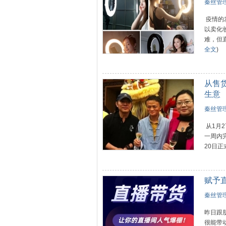
秦丝管理
疫情的
以卖化
难，但
全文
)
从售
生意
秦丝管理
从1月
一周内
20日正
赋予
秦丝管理
昨日跟
很能带