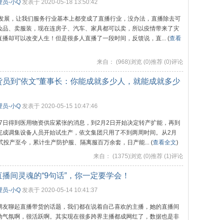
员-小Q
发表于 2020-05-18 13:50:42
发展，让我们服务行业基本上都变成了直播行业，没办法，直播除去可
妆品、卖服装，现在连房子、汽车、家具都可以卖，所以疫情带来了灾
直播却可以改变人生！但是很多人直播了一段时间，反馈说，直... (
查看
来自：
(968)浏览 (0)推荐 (0)评论
货员到“依文”董事长：你能成就多少人，就能成就多少
员-小Q
发表于 2020-05-15 10:47:46
27日得到医用物资供应紧张的消息，到2月2日开始决定转产扩能，再到
完成调集设备人员开始试生产，依文集团只用了不到两周时间。从2月
式投产至今，累计生产防护服、隔离服百万余套，日产能... (
查看全文
)
来自：
(1375)浏览 (0)推荐 (1)评论
直播间灵魂的“9句话”，你一定要学会！
员-小Q
发表于 2020-05-14 10:41:37
朋友聊起直播带货的话题，我们都在说着自己喜欢的主播，她的直播间
动气氛啊，很活跃啊。其实现在很多跨界主播都成网红了，数据也是非