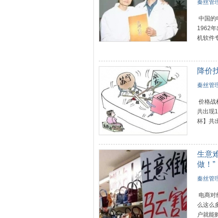
秦丝管理
中国的
196
机软件专
降价
秦丝管理
价格战
共出现
杯】共出
生意
做！”
秦丝管理
电商对
么这么
户就能