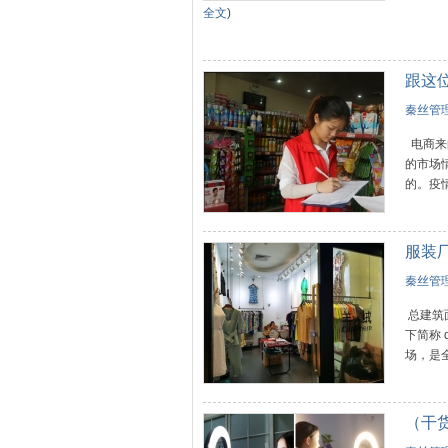
全文
)
跟这
秦丝管理
电商来
的市场
的。疫情
服装
秦丝管理
总建筑
下简称 
场，是全
（干