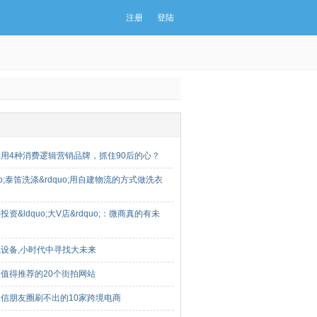
注册
登陆
用4种消费逻辑营销品牌，抓住90后的心？
quo;泰笛洗涤&rdquo;用自建物流的方式做洗衣
投资&ldquo;大V店&rdquo;：微商真的有未
设备,小时代中寻找大未来
值得推荐的20个街拍网站
信朋友圈刷不出的10家跨境电商