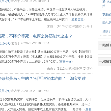
员-小Q
发表于 2020-05-25 10:45:31
通往快
始
电商教父，不是马云，而是王峻涛。中国第一批互联网人物王峻涛，
2年出生，福建福州人，1978年越级考入哈尔滨工业大学计算机科学系计算
衣服
业学习，1982年获得学士学位。在互联网上网友们... (
查看全文
)
国内品
来自：
(1076)浏览 (0)推荐 (0)评论
当段子
找死，不降价等死，电商之路还能怎么走？
员-小Q
发表于 2020-05-22 10:31:34
一周热门
根源在淘宝上搜索【连衣裙】共出现1800多万个产品；搜索【运动鞋】
1800多万个产品；搜索【实木床】共出现1800多万个产品；搜索【保温
一月热门
现1800多万个产品；……但是，1屏PC页... (
查看全文
)
来自：
(1112)浏览 (0)推荐 (0)评论
难做都是马云害的？“别再说实体难做了，淘宝更难
员-小Q
发表于 2020-05-21 10:27:48
线下实体店确实有一定的冲击，但回过头来，实体行业也该反思，为什
多人选择线上？线上的优势是价格比较实惠，还能够包邮到家，足不出
购物，又方便又实惠。但这两年线上也有很大的变化，一是价格... (
查看